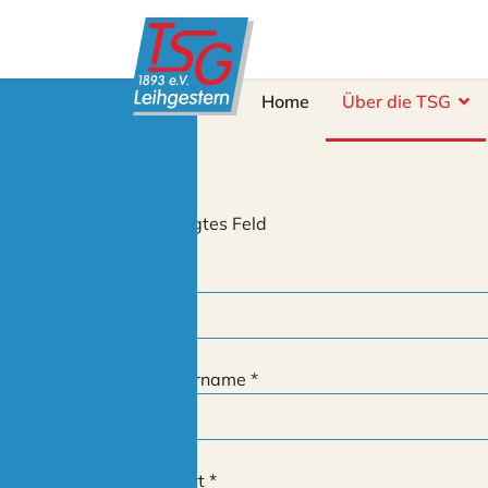
Home
Über die TSG
*
Benötigtes Feld
Name
*
Benutzername
*
Passwort
*